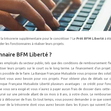
 la trésorerie supplémentaire pour le concrétiser ? Le
Prêt BFM Liberté
à ét
r les fonctionnaires à réaliser leurs projets.
onnaire BFM Liberté ?
 les employés du secteur public, tels que des conditions de remboursement fl
iser leurs projets sur le court ou le long terme. Le financement d’un projet
urs possible de le faire. La Banque Française Mutualiste vous propose des solu
ont vous avez besoin pour vos projets. Pour obtenir plus de détails sur c
anque Française Mutualiste Liberté plusieurs avantages : ce crédit pour fonc
 ne vous sera exigé et vous n’aurez à payer aucun frais de dossier dans cette
ursé sur une période allant de six mois à 8 ans, à votre choix. Le rembourse
yez à débourser de frais. En tout temps, vous pouvez demander à ce que soient
ser de la trésorerie dont vous aurez besoin dans les 8 jours qui suivent l’a