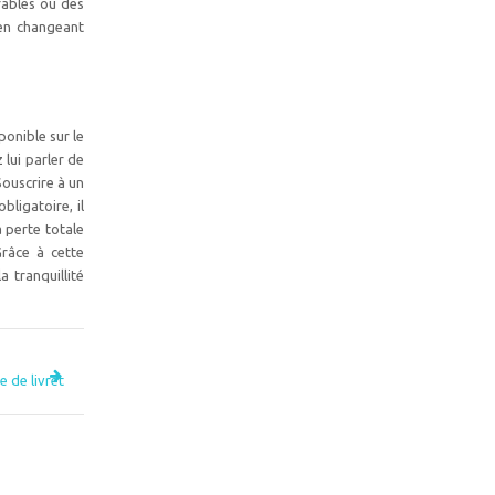
rables ou des
 en changeant
ponible sur le
lui parler de
Souscrire à un
bligatoire, il
 perte totale
Grâce à cette
 tranquillité
 de livret