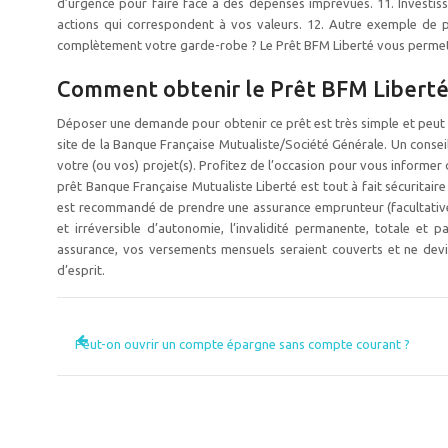
d’urgence pour faire face à des dépenses imprévues. 11. Investis
actions qui correspondent à vos valeurs. 12. Autre exemple de p
complètement votre garde-robe ? Le Prêt BFM Liberté vous permet 
Comment obtenir le Prêt BFM Liberté
Déposer une demande pour obtenir ce prêt est très simple et peut êt
site de la Banque Française Mutualiste/Société Générale. Un consei
votre (ou vos) projet(s). Profitez de l’occasion pour vous informer
prêt Banque Française Mutualiste Liberté est tout à fait sécuritaire
est recommandé de prendre une assurance emprunteur (facultative
et irréversible d’autonomie, l’invalidité permanente, totale et 
assurance, vos versements mensuels seraient couverts et ne devi
d’esprit.
Peut-on ouvrir un compte épargne sans compte courant ?