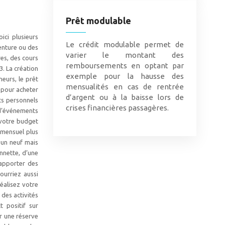
Prêt modulable
ici plusieurs
Le crédit modulable permet de
enture ou des
varier le montant des
res, des cours
remboursements en optant par
. La création
exemple pour la hausse des
eurs, le prêt
mensualités en cas de rentrée
 pour acheter
d’argent ou à la baisse lors de
ts personnels
crises financières passagères.
t d’événements
 votre budget
 mensuel plus
 un neuf mais
nnette, d’une
 apporter des
ourriez aussi
éalisez votre
des activités
 positif sur
r une réserve