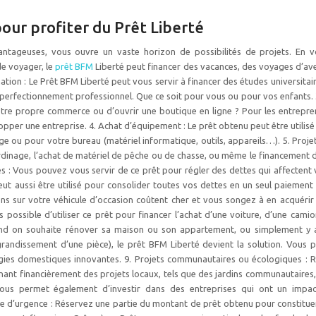
our profiter du Prêt Liberté
ntageuses, vous ouvre un vaste horizon de possibilités de projets. En vo
e voyager, le
prêt BFM
Liberté peut financer des vacances, des voyages d’av
ation : Le Prêt BFM Liberté peut vous servir à financer des études universitai
erfectionnement professionnel. Que ce soit pour vous ou pour vos enfants. 3
tre propre commerce ou d’ouvrir une boutique en ligne ? Pour les entrepren
per une entreprise. 4. Achat d’équipement : Le prêt obtenu peut être utilisé
e ou pour votre bureau (matériel informatique, outils, appareils…). 5. Proje
 jardinage, l’achat de matériel de pêche ou de chasse, ou même le financemen
es : Vous pouvez vous servir de ce prêt pour régler des dettes qui affectent
eut aussi être utilisé pour consolider toutes vos dettes en un seul paiement
ions sur votre véhicule d’occasion coûtent cher et vous songez à en acquérir
possible d’utiliser ce prêt pour financer l’achat d’une voiture, d’une camio
Quand on souhaite rénover sa maison ou son appartement, ou simplement y
grandissement d’une pièce), le prêt BFM Liberté devient la solution. Vous p
logies domestiques innovantes. 9. Projets communautaires ou écologiques : R
nt financièrement des projets locaux, tels que des jardins communautaires, 
vous permet également d’investir dans des entreprises qui ont un impact
rve d’urgence : Réservez une partie du montant de prêt obtenu pour constitue