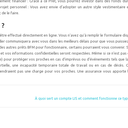
sement financier : Grâce à ce Prêt, vous pourrez investir dans des fonds du
rojet personnel : Vous avez envie d’adopter un autre style vestimentaire
de le faire.
 ?
re effectué directement en ligne. Vous n’avez qu’à remplir le formulaire dis
ller communiquera avec vous dans les meilleurs délais pour que vous puissiez 
 des autres prêts BFM pour fonctionnaire, certains pourraient vous convenir. 
 et vos informations confidentielles seront respectées. Même si ce n’est pas o
) pour protéger vos proches en cas d’imprévus ou d’événements tels que la
partielle, une incapacité temporaire totale de travail ou en cas de décès. 
endraient pas une charge pour vos proches. Une assurance vous apporte la
À quoi sert un compte LIS et comment fonctionne ce type