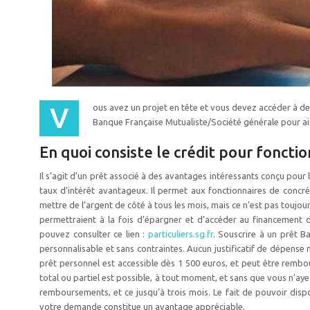
Vous avez un projet en tête et vous devez accéder à de
Banque Française Mutualiste/Société générale pour aide
En quoi consiste le crédit pour foncti
Il s’agit d’un prêt associé à des avantages intéressants conçu pour
taux d’intérêt avantageux. Il permet aux fonctionnaires de concrét
mettre de l’argent de côté à tous les mois, mais ce n’est pas toujo
permettraient à la fois d’épargner et d’accéder au financement d
pouvez consulter ce lien :
particuliers.sg.fr
. Souscrire à un prêt B
personnalisable et sans contraintes. Aucun justificatif de dépense
prêt personnel est accessible dès 1 500 euros, et peut être rembo
total ou partiel est possible, à tout moment, et sans que vous n’a
remboursements, et ce jusqu’à trois mois. Le fait de pouvoir dispo
votre demande constitue un avantage appréciable.