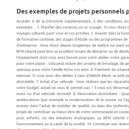
Des exemples de projets personnels p
Accéder à de la trésorerie supplémentaire, à des conditions ava
exemples… 1. Planifier des vacances ou un voyage : Si vous rêvez d
voyages culturels pour vous et vos proches. 2. Investir dans la form
de formation continue, des stages d’étude ou des programmes de p
d’entreprise : Vous rêvez depuis longtemps de mettre sur pied vo
BFM Liberté peut être un excellent moyen de démarrer ou de dévelop
l’équipement dont vous avez besoin pour votre atelier, votre garag
pour votre plaisir : Cela peut inclure des projets de bricolage, de
spéciaux pour votre famille et/ou vos amis. 6. Paiement de créanc
mensuel. Si vous avez des dettes à taux d’intérêt élevé, ce prêt p
abordable. 7. Achat d’un véhicule : Vous réalisez que les réparat
votre budget actuel ne vous le permet pas ? Il vous est désormais 
moto ou d’un véhicule récréatif. 8. Rénovation domiciliaire : 
améliorations (par exemple la modernisation de la cuisine ou l’a
investir dans l’achat de mobilier de qualité, ou dans des techno
projet de contribuer au mieux-être de votre communauté en soutena
pour enfants, ou des initiatives écologiques. Le BFM Liberté 
l’environnement ou la santé de la société. 10. Constituer une rése