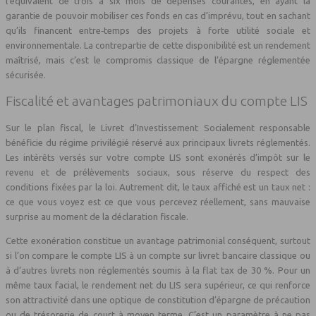
l’équivalent de trois à six mois de dépenses courantes, en ayant la
garantie de pouvoir mobiliser ces fonds en cas d’imprévu, tout en sachant
qu’ils financent entre‑temps des projets à forte utilité sociale et
environnementale. La contrepartie de cette disponibilité est un rendement
maîtrisé, mais c’est le compromis classique de l’épargne réglementée
sécurisée.
Fiscalité et avantages patrimoniaux du compte LIS
Sur le plan fiscal, le Livret d’Investissement Socialement responsable
bénéficie du régime privilégié réservé aux principaux livrets réglementés.
Les intérêts versés sur votre compte LIS sont exonérés d’impôt sur le
revenu et de prélèvements sociaux, sous réserve du respect des
conditions fixées par la loi. Autrement dit, le taux affiché est un taux net :
ce que vous voyez est ce que vous percevez réellement, sans mauvaise
surprise au moment de la déclaration fiscale.
Cette exonération constitue un avantage patrimonial conséquent, surtout
si l’on compare le compte LIS à un compte sur livret bancaire classique ou
à d’autres livrets non réglementés soumis à la flat tax de 30 %. Pour un
même taux facial, le rendement net du LIS sera supérieur, ce qui renforce
son attractivité dans une optique de constitution d’épargne de précaution
ou de trésorerie de court à moyen terme. C’est un paramètre à ne pas