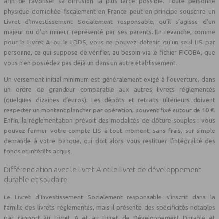
afin de favoriser sa diffusion la plus large possible. Toute personne
physique domiciliée fiscalement en France peut en principe souscrire un
Livret d’Investissement Socialement responsable, qu’il s’agisse d’un
majeur ou d’un mineur représenté par ses parents. En revanche, comme
pour le Livret A ou le LDDS, vous ne pouvez détenir qu’un seul LIS par
personne, ce qui suppose de vérifier, au besoin via le fichier FICOBA, que
vous n’en possédez pas déjà un dans un autre établissement.
Un versement initial minimum est généralement exigé à l’ouverture, dans
un ordre de grandeur comparable aux autres livrets réglementés
(quelques dizaines d’euros). Les dépôts et retraits ultérieurs doivent
respecter un montant plancher par opération, souvent fixé autour de 10 €.
Enfin, la réglementation prévoit des modalités de clôture souples : vous
pouvez fermer votre compte LIS à tout moment, sans frais, sur simple
demande à votre banque, qui doit alors vous restituer l’intégralité des
fonds et intérêts acquis.
Différenciation avec le livret A et le livret de développement
durable et solidaire
Le Livret d’Investissement Socialement responsable s’inscrit dans la
famille des livrets réglementés, mais il présente des spécificités notables
par rapport au Livret A et au Livret de Développement Durable et